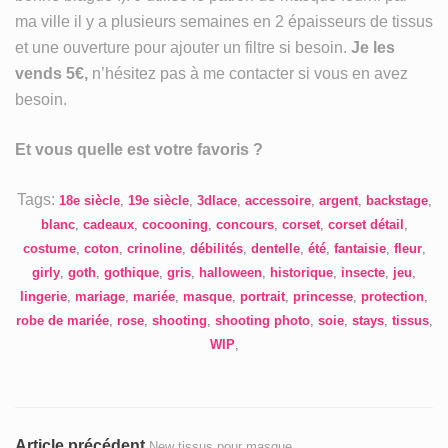
ma ville il y a plusieurs semaines en 2 épaisseurs de tissus
et une ouverture pour ajouter un filtre si besoin.
Je les
vends 5€,
n’hésitez pas à me contacter si vous en avez
besoin.
Et vous quelle est votre favoris ?
Tags:
18e siècle
,
19e siècle
,
3dlace
,
accessoire
,
argent
,
backstage
,
blanc
,
cadeaux
,
cocooning
,
concours
,
corset
,
corset détail
,
costume
,
coton
,
crinoline
,
débilités
,
dentelle
,
été
,
fantaisie
,
fleur
,
girly
,
goth
,
gothique
,
gris
,
halloween
,
historique
,
insecte
,
jeu
,
lingerie
,
mariage
,
mariée
,
masque
,
portrait
,
princesse
,
protection
,
robe de mariée
,
rose
,
shooting
,
shooting photo
,
soie
,
stays
,
tissus
,
WIP
,
Navigation
Article
Article précédent
New tissus pour masque