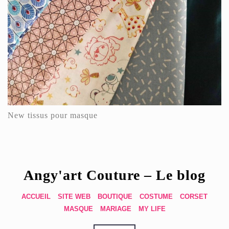
New tissus pour masque
Angy'art Couture – Le blog
ACCUEIL
SITE WEB
BOUTIQUE
COSTUME
CORSET
MASQUE
MARIAGE
MY LIFE