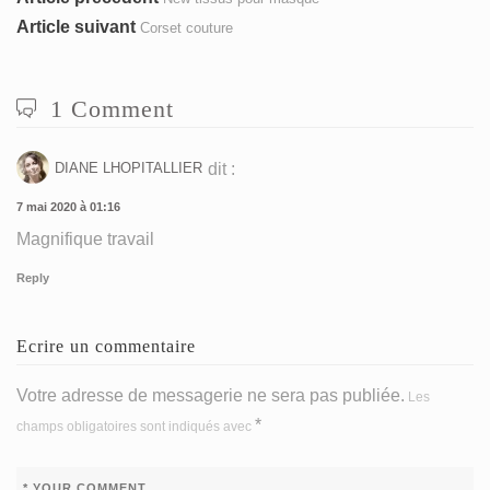
précédent
Article
Article suivant
Corset couture
de
:
suivant
l’article
:
1 Comment
DIANE LHOPITALLIER
dit :
7 mai 2020 à 01:16
Magnifique travail
Reply
Ecrire un commentaire
Votre adresse de messagerie ne sera pas publiée.
Les
*
champs obligatoires sont indiqués avec