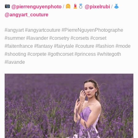
@pierrenguyenphoto
/
@pixelrubi
/
@angyart_couture
#angyart #angyartcouture #PierreNguyenPhotographe
#summer #lavander #corsetry #corsets #corset
#faitenfrance #fantasy #fairytale #couture #fashion #mode
#shooting #corpete #gothcorset #princess #whitegoth
#lavande