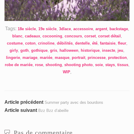
Tags:
18e siècle
,
19e siècle
,
3dlace
,
accessoire
,
argent
,
backstage
,
blanc
,
cadeaux
,
cocooning
,
concours
,
corset
,
corset détail
,
costume
,
coton
,
crinoline
,
débilités
,
dentelle
,
été
,
fantaisie
,
fleur
,
girly
,
goth
,
gothique
,
gris
,
halloween
,
historique
,
insecte
,
jeu
,
lingerie
,
mariage
,
mariée
,
masque
,
portrait
,
princesse
,
protection
,
robe de mariée
,
rose
,
shooting
,
shooting photo
,
soie
,
stays
,
tissus
,
WIP
,
Navigation
Article
Article précédent
Summer party avec des bourdons
précédent
Article
Article suivant
Bzz Bzz d’abeille
de
:
suivant
l’article
:
Pas de commentaire