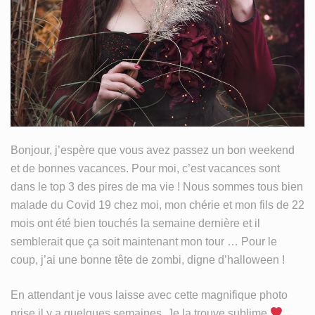
MY LIFE
TISSU
WIP
Bonjour, j’espère que vous avez passez un bon weekend
et de bonnes vacances. Pour moi, c’est vacances sont
dans le top 3 des pires de ma vie ! Nous sommes tous bien
malade du Covid 19 chez moi, mon chérie et mon fils de 22
mois ont été bien touchés la semaine dernière et il
semblerait que ça soit maintenant mon tour … Pour le
coup, j’ai une bonne tête de zombi, digne d’halloween !
En attendant je vous laisse avec cette magnifique photo
prise il y a quelques semaines. Je la trouve sublime