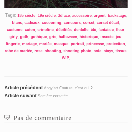
Tags:
18e siècle
,
19e siècle
,
3dlace
,
accessoire
,
argent
,
backstage
,
blanc
,
cadeaux
,
cocooning
,
concours
,
corset
,
corset détail
,
costume
,
coton
,
crinoline
,
débilités
,
dentelle
,
été
,
fantaisie
,
fleur
,
girly
,
goth
,
gothique
,
gris
,
halloween
,
historique
,
insecte
,
jeu
,
lingerie
,
mariage
,
mariée
,
masque
,
portrait
,
princesse
,
protection
,
robe de mariée
,
rose
,
shooting
,
shooting photo
,
soie
,
stays
,
tissus
,
WIP
,
Navigation
Article
Article précédent
Angy’art Couture, c’est qui ?
précédent
Article
Article suivant
Sorcière corsetée
de
:
suivant
l’article
:
Pas de commentaire