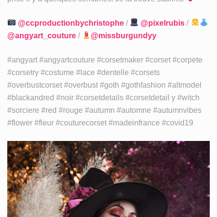
@ccproductionbychristophe
/
@pixelrubis
/
@angyart_couture⁣
/
@missburgundyy
#angyart #angyartcouture #corsetmaker #corset #corpete
#corsetry #costume #lace #dentelle #corsets
#overbustcorset #overbust #goth #gothfashion #altmodel
#blackandred #noir #corsetdetails #corsetdetail y #witch
#sorciere #red #rouge #autumn #automne #autumnvibes
#flower #fleur #couturecorset #madeinfrance #covid19