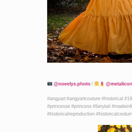
@noeelys.photo
/
@metalicor
#angyart #angyartcouture #historical #19c
#princesse #princess #fairytail #madein
#historicalreproduction #historicalcost