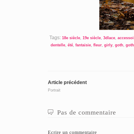
Tags:
18e siècle
,
19e siècle
,
3dlace
,
accessoi
dentelle
,
été
,
fantaisie
,
fleur
,
girly
,
goth
,
goth
Navigation
Article
Article précédent
précédent
Portrait
de
:
l’article
Pas de commentaire
Ecrire un commentaire