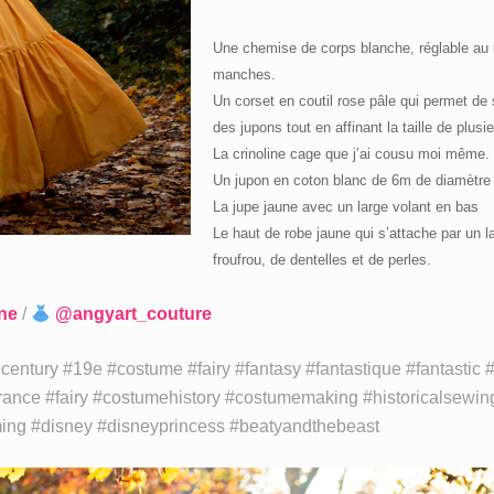
Une chemise de corps blanche, réglable au n
manches.
Un corset en coutil rose pâle qui permet de so
des jupons tout en affinant la taille de plus
La crinoline cage que j’ai cousu moi même. E
Un jupon en coton blanc de 6m de diamètre
La jupe jaune avec un large volant en bas
Le haut de robe jaune qui s’attache par un 
froufrou, de dentelles et de perles.
ne
/
@angyart_couture
entury #19e #costume #fairy⁣ #fantasy #fantastique #fantastic #h
france #fairy #costumehistory #costumemaking #historicalsewin
uming #disney #disneyprincess #beatyandthebeast