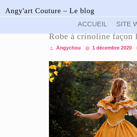
Angy'art Couture – Le blog
Skip
to
ACCUEIL
SITE 
content
Robe à crinoline façon l
Posted
Angychou
1 décembre 2020
by