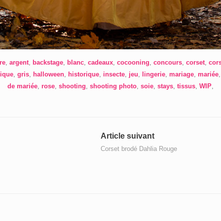
re
,
argent
,
backstage
,
blanc
,
cadeaux
,
cocooning
,
concours
,
corset
,
cors
ique
,
gris
,
halloween
,
historique
,
insecte
,
jeu
,
lingerie
,
mariage
,
mariée
de mariée
,
rose
,
shooting
,
shooting photo
,
soie
,
stays
,
tissus
,
WIP
,
Article
Article suivant
suivant
Corset brodé Dahlia Rouge
: