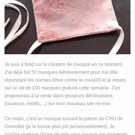
MY LIFE
TISSU
WIP
Je suis à fond sur la création de masque en ce moment.
J’ai déjà fait 50 masques bénévolement pour ma ville
répondant les normes Afnor contre le covid19 et je repars
sur un lot de 100 masques gratuits cette semaine. J’en
proposerais à la vente dans plusieurs déclinaisons
(couleurs, motifs,…) sur mon nouveau site mi-mai.
Ce matin, c’est un masque suivant le patron du CHU de
Grenoble (je le trouve plus joli personnellement). Je
voulais quelque chose de girly pour pouvoir me promener