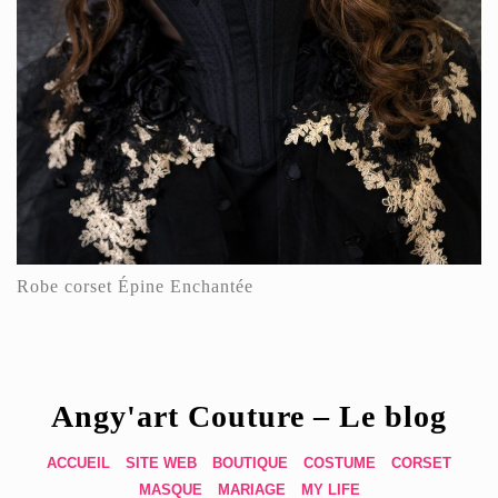
Robe corset Épine Enchantée
Angy'art Couture – Le blog
ACCUEIL
SITE WEB
BOUTIQUE
COSTUME
CORSET
MASQUE
MARIAGE
MY LIFE