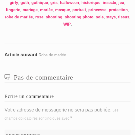
girly
,
goth
,
gothique
,
gris
,
halloween
,
historique
,
insecte
,
jeu
,
lingerie
,
mariage
,
mariée
,
masque
,
portrait
,
princesse
,
protection
,
robe de mariée
,
rose
,
shooting
,
shooting photo
,
soie
,
stays
,
tissus
,
WIP
,
Navigation
Article
Article suivant
Robe de mariée
suivant
de
:
l’article
Pas de commentaire
Ecrire un commentaire
Votre adresse de messagerie ne sera pas publiée.
Les
*
champs obligatoires sont indiqués avec