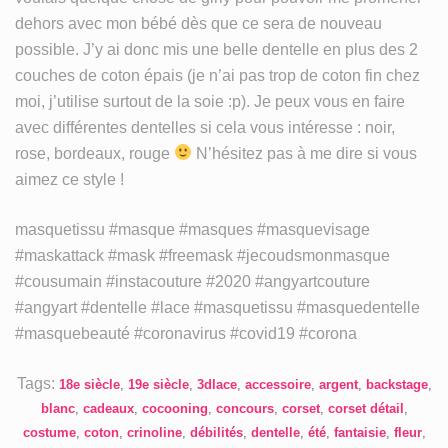
dehors avec mon bébé dès que ce sera de nouveau
possible. J’y ai donc mis une belle dentelle en plus des 2
couches de coton épais (je n’ai pas trop de coton fin chez
moi, j’utilise surtout de la soie :p). Je peux vous en faire
avec différentes dentelles si cela vous intéresse : noir,
rose, bordeaux, rouge
N’hésitez pas à me dire si vous
aimez ce style !
masquetissu #masque #masques #masquevisage
#maskattack #mask #freemask #jecoudsmonmasque
#cousumain #instacouture #2020 #angyartcouture
#angyart #dentelle #lace #masquetissu #masquedentelle
#masquebeauté #coronavirus #covid19 #corona
Tags:
18e siècle
,
19e siècle
,
3dlace
,
accessoire
,
argent
,
backstage
,
blanc
,
cadeaux
,
cocooning
,
concours
,
corset
,
corset détail
,
costume
,
coton
,
crinoline
,
débilités
,
dentelle
,
été
,
fantaisie
,
fleur
,