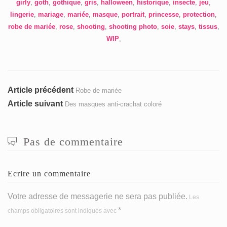
girly
,
goth
,
gothique
,
gris
,
halloween
,
historique
,
insecte
,
jeu
,
lingerie
,
mariage
,
mariée
,
masque
,
portrait
,
princesse
,
protection
,
robe de mariée
,
rose
,
shooting
,
shooting photo
,
soie
,
stays
,
tissus
,
WIP
,
Navigation
Article
Article précédent
Robe de mariée
précédent
Article
Article suivant
Des masques anti-crachat coloré
de
:
suivant
l’article
:
Pas de commentaire
Ecrire un commentaire
Votre adresse de messagerie ne sera pas publiée.
Les
*
champs obligatoires sont indiqués avec