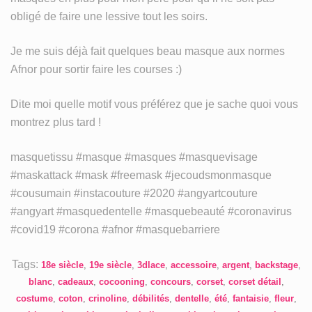
obligé de faire une lessive tout les soirs.⁣⁣
Je me suis déjà fait quelques beau masque aux normes
Afnor pour sortir faire les courses :)⁣⁣
⁣Dite moi quelle motif vous préférez que je sache quoi vous
montrez plus tard !⁣⁣⁣⁣
masquetissu #masque #masques #masquevisage
#maskattack #mask #freemask #jecoudsmonmasque
#cousumain #instacouture #2020 #angyartcouture
#angyart #masquedentelle #masquebeauté #coronavirus
#covid19 #corona #afnor #masquebarriere
Tags:
18e siècle
,
19e siècle
,
3dlace
,
accessoire
,
argent
,
backstage
,
blanc
,
cadeaux
,
cocooning
,
concours
,
corset
,
corset détail
,
costume
,
coton
,
crinoline
,
débilités
,
dentelle
,
été
,
fantaisie
,
fleur
,