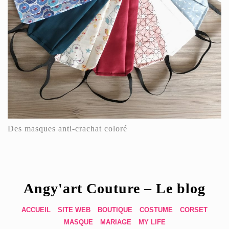
Des masques anti-crachat coloré
Angy'art Couture – Le blog
ACCUEIL
SITE WEB
BOUTIQUE
COSTUME
CORSET
MASQUE
MARIAGE
MY LIFE