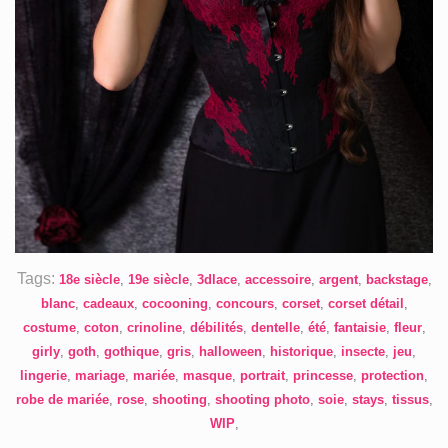
Tags:
18e siècle
,
19e siècle
,
3dlace
,
accessoire
,
argent
,
backstage
,
blanc
,
cadeaux
,
cocooning
,
concours
,
corset
,
corset détail
,
costume
,
coton
,
crinoline
,
débilités
,
dentelle
,
été
,
fantaisie
,
fleur
,
girly
,
goth
,
gothique
,
gris
,
halloween
,
historique
,
insecte
,
jeu
,
lingerie
,
mariage
,
mariée
,
masque
,
portrait
,
princesse
,
protection
,
robe de mariée
,
rose
,
shooting
,
shooting photo
,
soie
,
stays
,
tissus
,
WIP
,