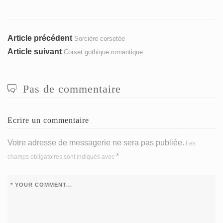
Navigation
Article
Article précédent
Sorcière corsetée
précédent
Article
Article suivant
Corset gothique romantique
de
:
suivant
l’article
:
Pas de commentaire
Ecrire un commentaire
Votre adresse de messagerie ne sera pas publiée.
Les
*
champs obligatoires sont indiqués avec