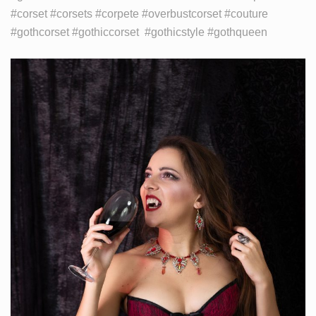
#corset #corsets #corpete #overbustcorset #couture
#gothcorset #gothiccorset #gothicstyle #gothqueen