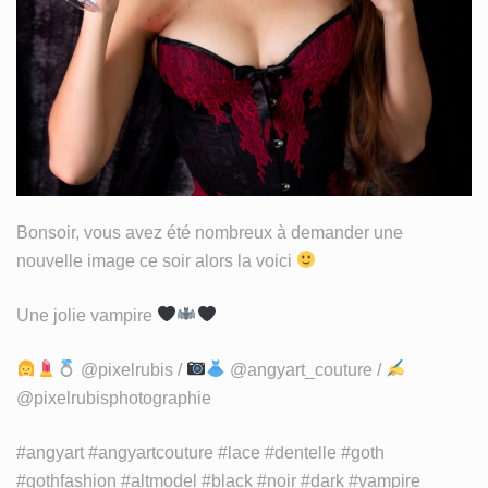
MY LIFE
TISSU
WIP
Bonsoir, vous avez été nombreux à demander une
nouvelle image ce soir alors la voici
Une jolie vampire
@pixelrubis /
@angyart_couture⁣⁣ /
@pixelrubisphotographie
#angyart #angyartcouture #lace #dentelle #goth
#gothfashion #altmodel #black #noir #dark #vampire