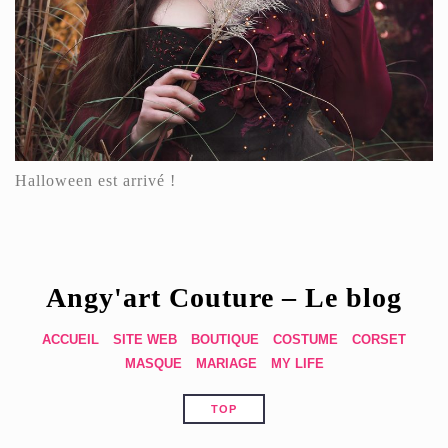
Halloween est arrivé !
Angy'art Couture – Le blog
ACCUEIL
SITE WEB
BOUTIQUE
COSTUME
CORSET
MASQUE
MARIAGE
MY LIFE
TOP