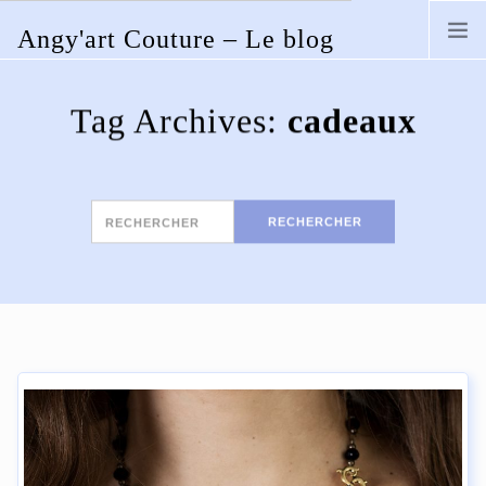
Angy'art Couture – Le blog
Skip
to
ACCUEIL
content
Tag Archives:
cadeaux
SITE WEB
BOUTIQUE
LOCATION
Rechercher
RECHERCHER
MASQUES
ACCESSOIRES
COSTUME
CORSET
MASQUE
MARIAGE