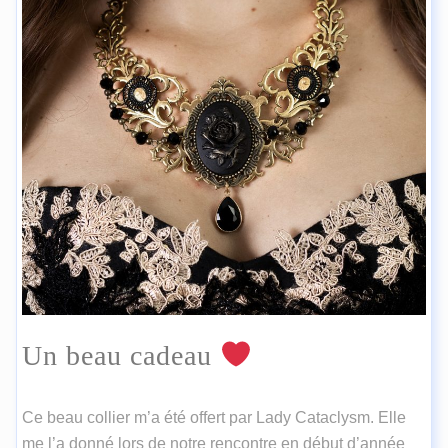
MY LIFE
TISSU
WIP
Un beau cadeau
Ce beau collier m’a été offert par Lady Cataclysm. Elle
me l’a donné lors de notre rencontre en début d’année