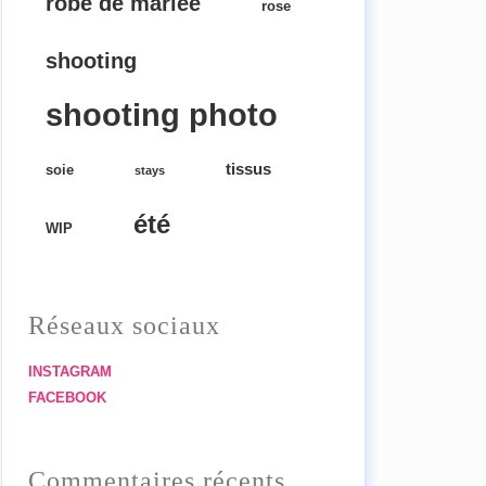
robe de mariée
rose
shooting
shooting photo
tissus
soie
stays
été
WIP
Réseaux sociaux
INSTAGRAM
FACEBOOK
Commentaires récents