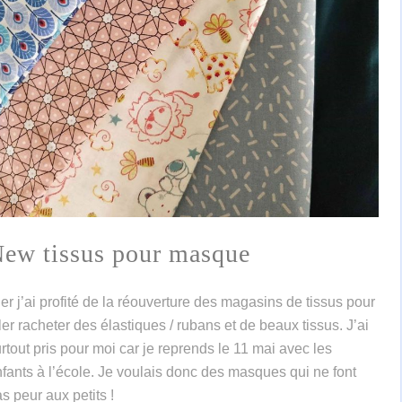
ew tissus pour masque
er j’ai profité de la réouverture des magasins de tissus pour
ler racheter des élastiques / rubans et de beaux tissus. J’ai
rtout pris pour moi car je reprends le 11 mai avec les
fants à l’école. Je voulais donc des masques qui ne font
s peur aux petits !⁣⁣