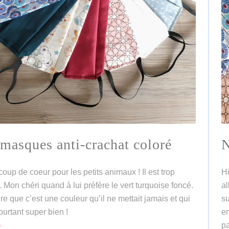
masques anti-crachat coloré
N
coup de coeur pour les petits animaux ! Il est trop
Hi
 Mon chéri quand à lui préfère le vert turquoise foncé.
al
dire que c’est une couleur qu’il ne mettait jamais et qui
su
ourtant super bien !
en
s
pa