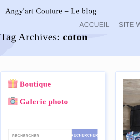
Angy'art Couture – Le blog
Skip
to
ACCUEIL
SITE 
content
Tag Archives:
coton
Boutique
Galerie photo
Rechercher
RECHERCHER